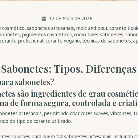
12 de Maio de 2026
e cosmético
,
sabonetes artesanais
,
melt and pour
,
corante líqu
sabonetes
,
pigmentos cosméticos
,
como fazer sabonetes
,
sabon
corante profissional
,
corante vegano
,
técnicas de sabonetes
,
ap
 Sabonetes: Tipos, Diferença
para sabonetes?
etes são ingredientes de grau cosmétic
ina de forma segura, controlada e criati
onetes artesanais, permitindo criar cores suaves, vibrantes, 
do do tipo de corante utilizado.
tes soluções para quem faz sabonetes artesanais, incluindo co