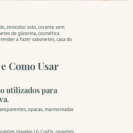
ido
,
zenicolor solo
,
corante sem
etes de glicerina
,
cosmética
render a fazer sabonetes
,
casa do
s e Como Usar
o utilizados para
va.
transparentes, opacas, marmoreadas
rantes líquidos LG Crafts, corantes