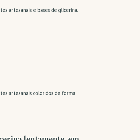
es artesanais e bases de glicerina.
etes artesanais coloridos de forma
icerina lentamente, em