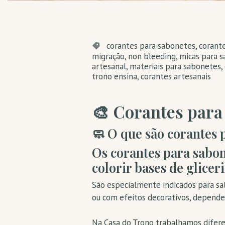
corantes para sabonetes
,
corant
migração
,
non bleeding
,
micas para 
artesanal
,
materiais para sabonetes
,
trono ensina
,
corantes artesanais
🎨 Corantes para
🧼 O que são corantes 
Os corantes para sabon
colorir bases de glicer
São especialmente indicados para sab
ou com efeitos decorativos, dependen
Na Casa do Trono trabalhamos diferen