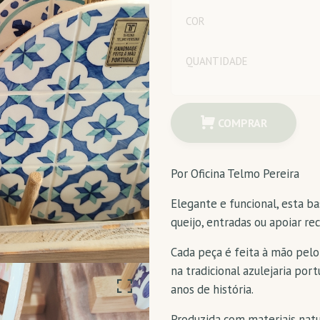
Quantidade
COR
QUANTIDADE
Quantidade
COMPRAR
Por Oficina Telmo Pereira
Elegante e funcional, esta ba
queijo, entradas ou apoiar re
Cada peça é feita à mão pelo
na tradicional azulejaria por
anos de história.
Produzida com materiais natur