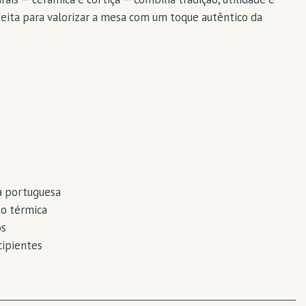
eita para valorizar a mesa com um toque autêntico da
ia portuguesa
ão térmica
os
cipientes