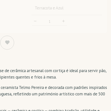
Terracota e Azul
se de cerâmica artesanal com cortiça é ideal para servir pão,
cipientes quentes e frios à mesa.
 ceramista Telmo Pereira e decorada com padrões inspirados
tuguesa, refletindo um património artístico com mais de 500
ais — cerâmica e cortiça — combina tradição, utilidade e